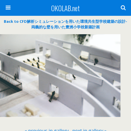
OKOLAB.net
Back to CFD解析シミュレーションを用いた環境共生型学校建築の設計-
両義的な壁を用いた豊洲小学校新築計画
« previous in gallery
next in gallery »