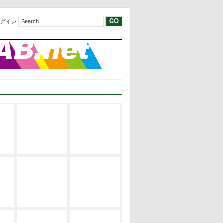
ログイン
現代建築レビ
現代建築レビ
建築の空間構
ュー
ュー
成
EVENT
サステナブ
修士論文リス
建築の設計論
ル・デザイン
ト
EVENT
修士論文2019
修士論文リス