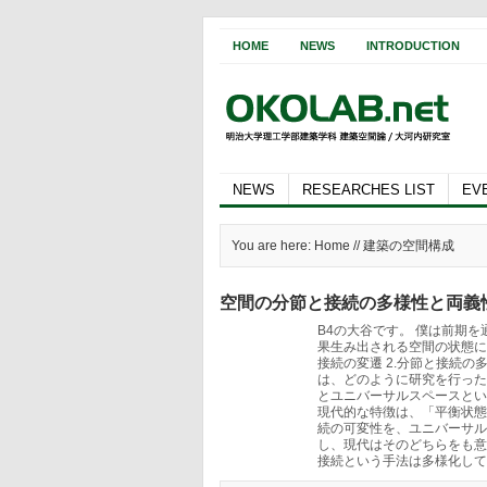
HOME
NEWS
INTRODUCTION
NEWS
RESEARCHES LIST
EV
You are here: Home // 建築の空間構成
空間の分節と接続の多様性と両義
B4の大谷です。 僕は前期
果生み出される空間の状態に
接続の変遷 2.分節と接続の
は、どのように研究を行った
とユニバーサルスペースとい
現代的な特徴は、「平衡状態
続の可変性を、ユニバーサル
し、現代はそのどちらをも意
接続という手法は多様化してゆ