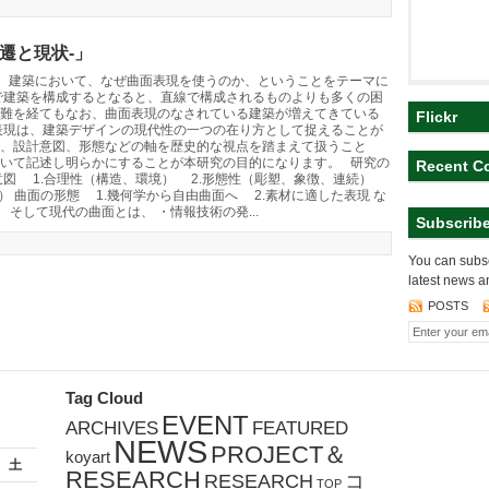
遷と現状-」
は、建築において、なぜ曲面表現を使うのか、ということをテーマに
で建築を構成するとなると、直線で構成されるものよりも多くの困
難を経てもなお、曲面表現のなされている建築が増えてきている
Flickr
表現は、建築デザインの現代性の一つの在り方として捉えることが
、設計意図、形態などの軸を歴史的な視点を踏まえて扱うこと
いて記述し明らかにすることが本研究の目的になります。 研究の
Recent C
意図 1.合理性（構造、環境） 2.形態性（彫塑、象徴、連続）
） 曲面の形態 1.幾何学から自由曲面へ 2.素材に適した表現 な
そして現代の曲面とは、 ・情報技術の発...
Subscrib
You can subsc
latest news a
POSTS
Tag Cloud
EVENT
ARCHIVES
FEATURED
NEWS
PROJECT＆
koyart
土
RESEARCH
RESEARCH
コ
TOP