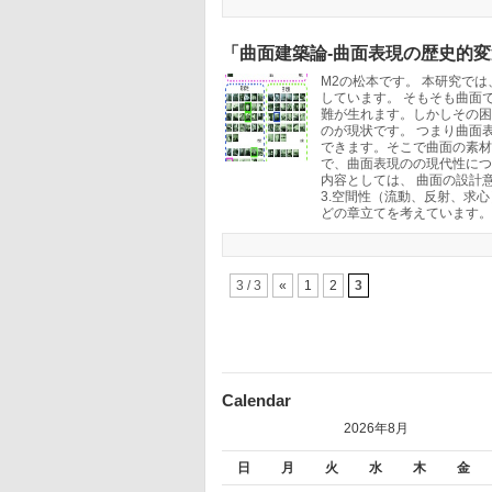
「曲面建築論-曲面表現の歴史的変
M2の松本です。 本研究で
しています。 そもそも曲面
難が生れます。しかしその困
のが現状です。 つまり曲面
できます。そこで曲面の素材
で、曲面表現のの現代性につ
内容としては、 曲面の設計
3.空間性（流動、反射、求心
どの章立てを考えています。 
3 / 3
«
1
2
3
Calendar
2026年8月
日
月
火
水
木
金