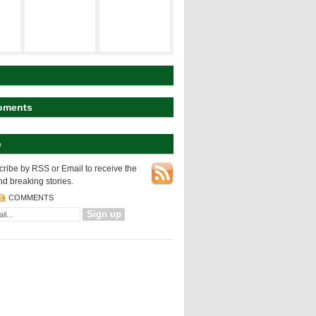
建築の空間構
ト
研究テーマ
成
koyart
都市の表層
都市の変様
建築の設計論
oments
e
NEWS
都市の表層
ribe by RSS or Email to receive the
nd breaking stories.
COMMENTS