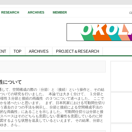
RESEARCH
ARCHIVES
MEMBER
ENT
TOP
ARCHIVES
PROJECT＆RESEARCH
性について
を通して、空間構成の際の〈分節〉と〈接続〉という操作と、その結
ついての研究を行いました。 本論では大きく分けて、 1.分節と
多様性 3.分節と接続の両義性 の３つについて述べました。 ここで
かを述べたいと思います。 まず、日本民家における可動間仕切り
う過去の２つの手法を例示し、分節と接続による空間構成手法の
的な両義性」にあることを示しました。 可動間仕切りは分節と接
スペースはそのどちらも意図しない普遍性を意図しているのに対
図するような状態を追及しているといえます。 その結果、分節と
き、さら...