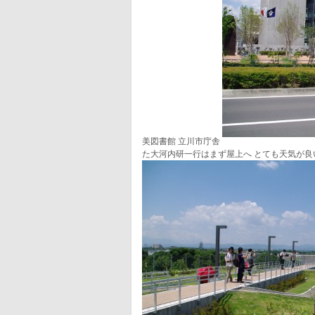
美図書館 立川市庁舎
た大河内研一行はまず屋上へ とても天気が良