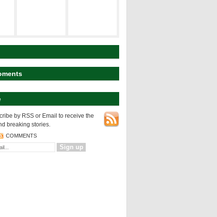
建築の空間構
ト
研究テーマ
成
koyart
都市の表層
都市の変様
建築の設計論
oments
e
NEWS
都市の表層
ribe by RSS or Email to receive the
nd breaking stories.
COMMENTS