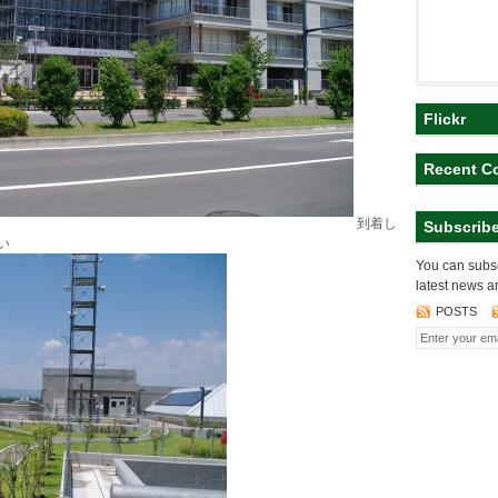
Flickr
Recent C
到着し
Subscrib
い
You can subsc
latest news a
POSTS