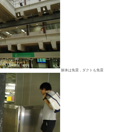
躯体は免震，ダクトも免震