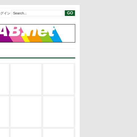
ログイン
現代建築レビ
現代建築レビ
建築の空間構
ュー
ュー
成
EVENT
サステナブ
修士論文リス
建築の設計論
ル・デザイン
ト
EVENT
修士論文2019
修士論文リス