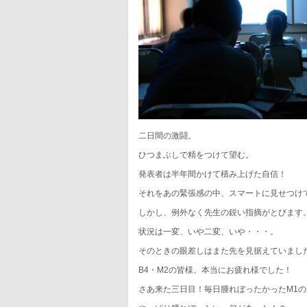
二日間の激闘。
ひつまぶしで精をつけて望む。
発表者は半年間かけて積み上げた自信！
それをあの緊張感の中、スマートに見せつけ
しかし、例外なく先生の鋭い指摘がとびます
状況は一変、いや二変、いや・・・。
そのときの眼差しはまた先を見据えていまし
B4・M2の皆様、本当にお疲れ様でした！
さあ来た三日目！毎日腫れぼったかったM1