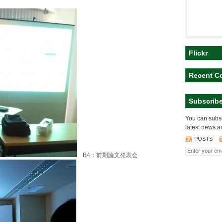
Flickr
Recent C
Subscrib
You can subsc
latest news a
POSTS
B4：前期論文発表会