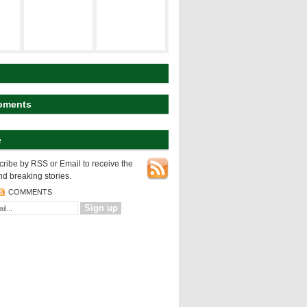
建築の空間構
ト
研究テーマ
成
koyart
都市の表層
都市の変様
建築の設計論
oments
e
NEWS
都市の表層
ribe by RSS or Email to receive the
nd breaking stories.
COMMENTS