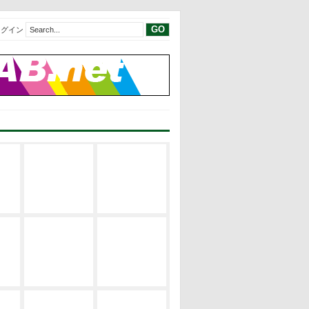
ログイン
現代建築レビ
現代建築レビ
建築の空間構
ュー
ュー
成
EVENT
サステナブ
修士論文リス
建築の設計論
ル・デザイン
ト
EVENT
修士論文2019
修士論文リス