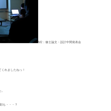
M2：修士論文・設計中間発表会
てくれましたねっ！
。
た。
の顔も・・・？