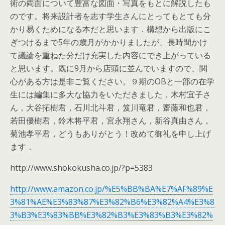
術の両面について豊富な図面・写真をもとに解説したも
のです。将来設計者を志す学生さんにとってもとても分
かり易くためになる本だと思います．構想から出版にこ
ぎつけるまで5年の歳月がかかりましたが、長時間かけ
て議論を重ねた分だけ充実した内容にでき上がっている
と思います。既に9月から店頭に並んでいますので、関
心がある方は是非ご覧ください。９期のOBと一部の在学
生には編集に多大な協力をいただきました．木村宜子さ
ん，大谷拓樹君，石川北斗君，笈川竜君，齋藤和也君，
若田優樹君，鈴木将平君，宮永翔さん，新谷真由さん，
菊池孝平君，どうもありがとう！改めて御礼を申し上げ
ます．
http://www.shokokusha.co.jp/?p=5383
http://www.amazon.co.jp/%E5%BB%BA%E7%AF%89%E
3%81%AE%E3%83%87%E3%82%B6%E3%82%A4%E3%8
3%B3%E3%83%BB%E3%82%B3%E3%83%B3%E3%82%