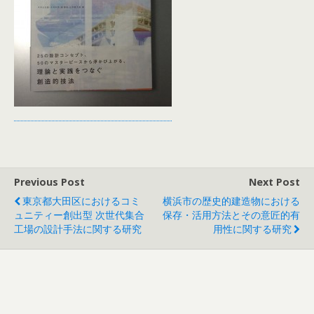
Previous Post
Next Post
東京都大田区におけるコミ
横浜市の歴史的建造物における
ュニティー創出型 次世代集合
保存・活用方法とその意匠的有
工場の設計手法に関する研究
用性に関する研究