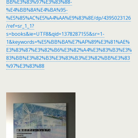
BB%E3%83%97%E3%83%88-
%E4%BB%8A%E4%BA%95-
%E5%85%AC%E5%A4%AA%E9%83%8E/dp/4395023126
/ref=sr_1_1?
s=books&ie=UTF8&qid=1378287155&sr=1-
1&keywords=%E5%BB%BA%E7%AF%89%E3%81%AE%
E3%83%87%E3%82%B6%E3%82%A4%E3%83%B3%E3%
83%BB%E3%82%B3%E3%83%B3%E3%82%BB%E3%83
%97%E3%83%88