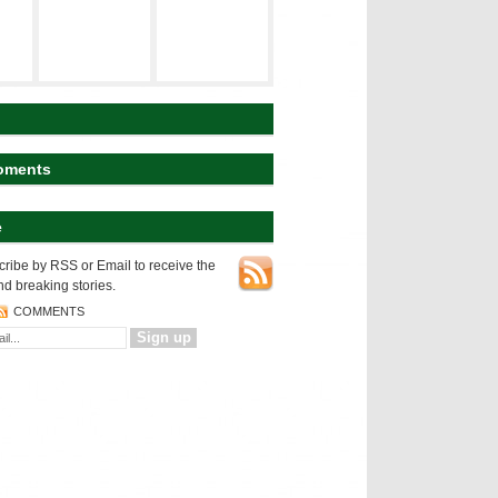
建築の空間構
ト
研究テーマ
成
koyart
都市の表層
都市の変様
建築の設計論
oments
e
NEWS
都市の表層
ribe by RSS or Email to receive the
nd breaking stories.
COMMENTS