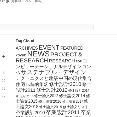
ha.co.jp（彰国社 イベント担当）
Tag Cloud
EVENT
ARCHIVES
FEATURED
NEWS
PROJECT＆
koyart
土
RESEARCH
RESEARCH
コ
TOP
1
ンピューテーショナルデザイン
コン
サステナブル・デザイン
ペ
8
テクトニクスと建築
中国の現代集合
15
修士設計2010
住宅
修士
伝統的集落
22
修士設計2012
設計2011
修士設計2014
修士論文2012
修士論文2014
修
29
修士設計2016
修
士論文2015
修士論文2016
修士論文2017
士論文2018
修士論文2019
修士論文リスト
卒業設計2011
卒業
卒業設計2010