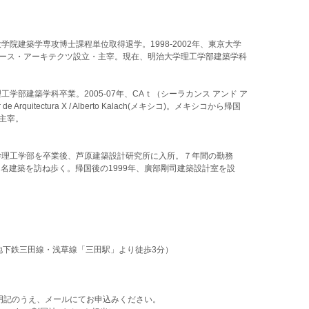
大学院建築学専攻博士課程単位取得退学。1998-2002年、東京大学
ペース・アーキテクツ設立・主宰。現在、明治大学理工学部建築学科
理工学部建築学科卒業。2005-07年、CAｔ（シーラカンス アンド ア
Arquitectura X / Alberto Kalach(メキシコ)。メキシコから帰国
・主宰。
本大学理工学部を卒業後、芦原建築設計研究所に入所。７年間の勤務
名建築を訪ね歩く。帰国後の1999年、廣部剛司建築設計室を設
都営地下鉄三田線・浅草線「三田駅」より徒歩3分）
明記のうえ、メールにてお申込みください。