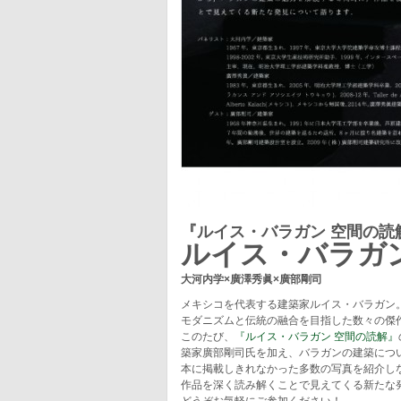
『ルイス・バラガン 空間の読
ルイス・バラガ
大河内学×廣澤秀眞×廣部剛司
メキシコを代表する建築家ルイス・バラガン
モダニズムと伝統の融合を目指した数々の傑
このたび、
『ルイス・バラガン 空間の読解』
築家廣部剛司氏を加え、バラガンの建築につ
本に掲載しきれなかった多数の写真を紹介し
作品を深く読み解くことで見えてくる新たな