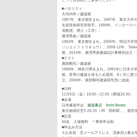
どうぞお気軽にご参加ください！
■パネリスト
大河内学／建築家
1967年、東京都生まれ。1997年、東京大学
生産技術研究所助手。1999年、インタース
准教授。博士（工学）。
廣澤秀眞／建築家
1983年、東京都生まれ。2005年、明治大学
ソシエイツ トウキョウ）。2008-12年、Taller de 
後、2014年。廣澤秀眞建築設計事務所設立
■ゲスト
廣部剛司／建築家
1968年、神奈川県生まれ。1991年に日
後、世界の建築を巡るため退所、8ヶ月に渡り
立。2009年、廣部剛司建築研究所に改組。
■日時
11月6日（金）19:00～21:00（開場18:30）
■会場
日本建築学会
建築書店 Archi Books
東京都港区芝5-26-20（JR「田町駅」、
■定員
40名 入場無料 ＊事前申込制
■申込み方法
①お名前、②メールアドレス、③参加人数を