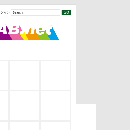
ログイン
現代建築レビ
現代建築レビ
建築の空間構
ュー
ュー
成
EVENT
サステナブ
修士論文リス
建築の設計論
ル・デザイン
ト
EVENT
修士論文2019
修士論文リス