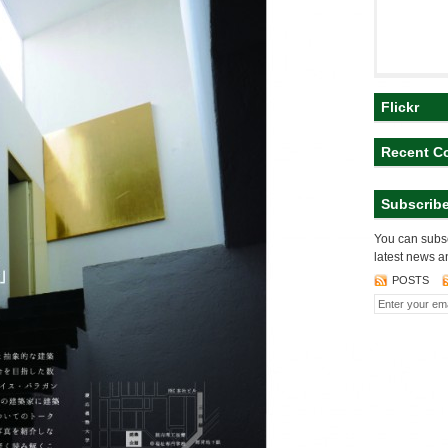
Flickr
Recent C
Subscrib
You can subsc
latest news a
POSTS