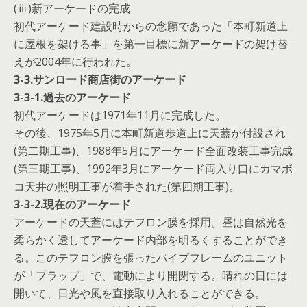
(ⅲ)新アーケードの完成
初代アーケード建設時からの念願であった「本町新道上
に屋根を架ける事」を第一目標に新アーケードの架け替
えが2004年に行われた。
3-3.サンロード商店街のアーケード
3-3-1.過去のアーケード
初代アーケードは1971年11月に完成した。
その後、1975年5月に本町新道歩道上に天蓋が付設され
(第二期工事)、1988年5月にアーケード全面改装工事完成
(第三期工事)、1992年3月にアーケード両入り口にカマボ
コ天井の照明工事が着手された(第四期工事)。
3-3-2.現在のアーケード
アーケードの天蓋にはテフロン膜を採用。昼は自然光を
柔らかく透してアーケード内部を明るくすることができ
る。このテフロン膜を張ったパイプフレームのユニット
が「フラップ」で、電動により開閉する。晴れの日には
開いて、日光や風を直接取り入れることができる。