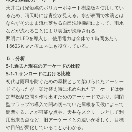
4-3-2.現在のアーケード
天井には光触媒のポリカーボネート樹脂板を使用してい
るため、晴天時には青空が見える。水が表面で水滴とは
ならずそのまま流れ落ちる自己洗浄機能によって、雨水
などが流れることにより表面が洗浄される。
照明にLEDを導入し、使用電力は全体で１時間あたり
1.6625Ｋｗと省エネにも役立っている。
５．分析
5-1.過去と現在のアーケードの比較
5-1-1.サンロードにおける比較
初代は雨風を防ぐための屋根として架けられたアーケー
ドであったが、架け替え時に求められたアーケードは参
加型祝祭空間を作り出すためのアーケードであり、開閉
型フラップの導入で閉め切っていた屋根を天候によって
開閉することが可能な点や、天井をスクリーンとして利
用出来る点など、旧アーケードとの違いが著しく、目標
や目的が変化していることがわかる。