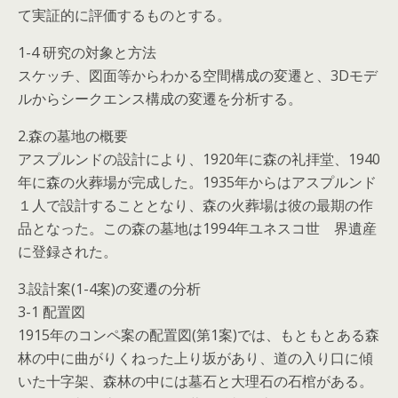
て実証的に評価するものとする。
1-4 研究の対象と方法
スケッチ、図面等からわかる空間構成の変遷と、3Dモデ
ルからシークエンス構成の変遷を分析する。
2.森の墓地の概要
アスプルンドの設計により、1920年に森の礼拝堂、1940
年に森の火葬場が完成した。1935年からはアスプルンド
１人で設計することとなり、森の火葬場は彼の最期の作
品となった。この森の墓地は1994年ユネスコ世 界遺産
に登録された。
3.設計案(1-4案)の変遷の分析
3-1 配置図
1915年のコンペ案の配置図(第1案)では、もともとある森
林の中に曲がりくねった上り坂があり、道の入り口に傾
いた十字架、森林の中には墓石と大理石の石棺がある。