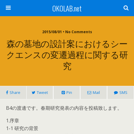
OKOLAB.net
2015/08/01 •
No Comments
森の墓地の設計案におけるシー
クエンスの変遷過程に関する研
究
Share
Tweet
Pin
Mail
SMS
B4の渡邊です。春期研究発表の内容を投稿致します。
1.序章
1-1 研究の背景