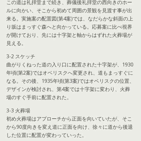
この道は礼拝堂まで続き、葬儀後礼拝堂の西向きのホー
ルに向かい、そこから初めて周囲の景観を見渡す事が出
来る。実施案の配置図(第4案)では、なだらかな斜面の上
り坂はまっすぐ森へと向かっている。応募案に比べ視界
が開けており、先には十字架と軸からはずれた火葬場が
見える。
3-2 スケッチ
曲がりくねった道の入り口に配置された十字架が、1930
年頃(第2案)ではオベリスクへ変更され、道もまっすぐに
なる。その後、1935年頃(第3案)ではオベリスクの位置、
デザインが検討され、第4案では十字架に変わり、火葬
場のすぐ手前に配置された。
3-3 火葬場
初め火葬場はアプローチから正面を向いていたが、そこ
から90度向きを変え道に正面を向け、徐々に道から後退
した位置に配置が変わっていった。