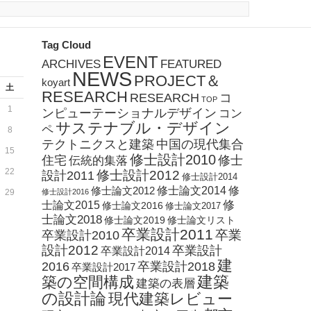
Tag Cloud
EVENT
ARCHIVES
FEATURED
NEWS
PROJECT＆
koyart
土
RESEARCH
RESEARCH
コ
TOP
1
ンピューテーショナルデザイン
コン
サステナブル・デザイン
ペ
8
テクトニクスと建築
中国の現代集合
15
修士設計2010
住宅
修士
伝統的集落
22
修士設計2012
設計2011
修士設計2014
修士論文2012
修士論文2014
修
29
修士設計2016
修
士論文2015
修士論文2016
修士論文2017
士論文2018
修士論文2019
修士論文リスト
卒業設計2011
卒業
卒業設計2010
設計2012
卒業設計
卒業設計2014
建
2016
卒業設計2018
卒業設計2017
建築
築の空間構成
建築の表層
の設計論
現代建築レビュー