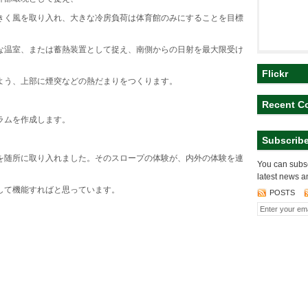
く風を取り入れ、大きな冷房負荷は体育館のみにすることを目標
温室、または蓄熱装置として捉え、南側からの日射を最大限受け
Flickr
う、上部に煙突などの熱だまりをつくります。
Recent C
ラムを作成します。
Subscrib
随所に取り入れました。そのスロープの体験が、内外の体験を連
You can subsc
latest news a
して機能すればと思っています。
POSTS