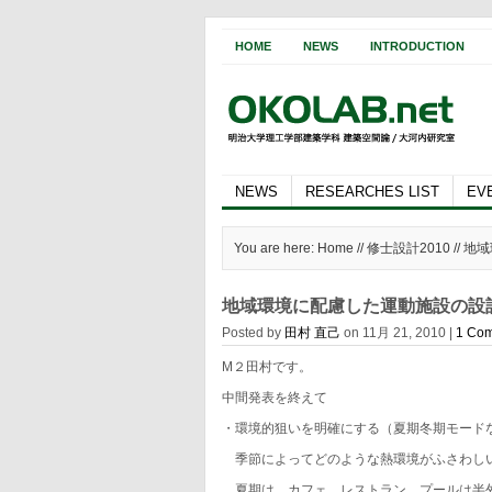
HOME
NEWS
INTRODUCTION
NEWS
RESEARCHES LIST
EV
You are here: Home //
修士設計2010
// 
地域環境に配慮した運動施設の設
Posted by
田村 直己
on 11月 21, 2010 |
1 Co
M２田村です。
中間発表を終えて
・環境的狙いを明確にする（夏期冬期モード
季節によってどのような熱環境がふさわし
夏期は、カフェ、レストラン、プールは半