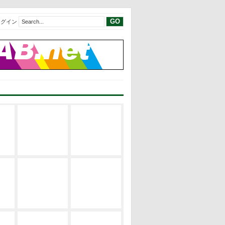
ログイン
現代建築レビ
現代建築レビ
建築の空間構
ュー
ュー
成
EVENT
サステナブ
修士論文リス
建築の設計論
ル・デザイン
ト
EVENT
修士論文2019
修士論文リス