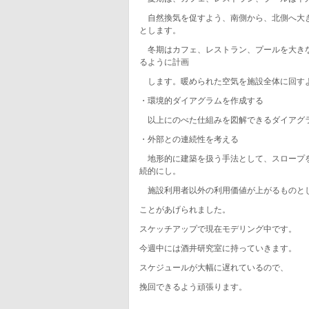
自然換気を促すよう、南側から、北側へ大き
とします。
冬期はカフェ、レストラン、プールを大きな
るように計画
します。暖められた空気を施設全体に回すよ
・環境的ダイアグラムを作成する
以上にのべた仕組みを図解できるダイアグ
・外部との連続性を考える
地形的に建築を扱う手法として、スロープを
続的にし。
施設利用者以外の利用価値が上がるものと
ことがあげられました。
スケッチアップで現在モデリング中です。
今週中には酒井研究室に持っていきます。
スケジュールが大幅に遅れているので、
挽回できるよう頑張ります。