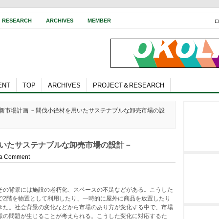
RESEARCH
ARCHIVES
MEMBER
ENT
TOP
ARCHIVES
PROJECT＆RESEARCH
豊洲新市場計画 －間伐小径材を用いたサステナブルな卸売市場の設
用いたサステナブルな卸売市場の設計－
 a Comment
その背景には施設の老朽化、スペースの不足などがある。こうした
で2階を物置として利用したり、一時的に屋外に商品を放置したり
きた。社会背景の変化などから市場のあり方が変化する中で、市場
様の問題が生じることが考えられる。こうした変化に対応するた