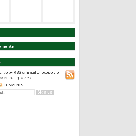
建築の空間構
ト
研究テーマ
成
koyart
都市の表層
都市の変様
建築の設計論
oments
e
NEWS
都市の表層
ribe by RSS or Email to receive the
nd breaking stories.
COMMENTS