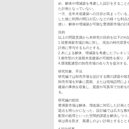
め、解体や増減築を考慮した設計をすること
た計画となっていない。
一方、近年木造建築への注目が高まっている
した後に利用の間口が広いなどの様々な利点
使い、解体や増減築が可能な豊洲新市場の計
目的
以上の問題意識から本研究の目的を以下の4
1.現豊洲新市場計画に対し、現在の時代背
計画に寄与するものとする。
2.木による解体、増減築を考慮したフレキシ
3.都市型の大規模木造建築の可能性を探り、
4.環境配慮型の卸売市場の在り方を提示する
研究対象、手法
研究編では卸売市場を設計する際の課題や留
卸売市場を対象に図面、または現地訪問によ
建築の事例を収集し、図面や写真等で分析を
る。
研究編の総括
豊洲新市場は解体、増改築に対応した計画と
題点も明らかになった。設計編では広大な敷
配管の処理といった空間的課題を解決しつつ
材は雨を防ぎ、風通しのよい計画とするとと