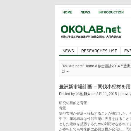
HOME
NEWS
INTRODUCTION
NEWS
RESEARCHES LIST
EV
You are here: Home //
修士設計2014
// 
計－
豊洲新市場計画 －間伐小径材を
Posted by
谷黒 新太
on 3月 11, 2015 |
Leave
研究の目的と背景
背景
築地市場が豊洲へ移転することが決定した。
中で、築地市場は仲卸市場に天井をはること
とした建物を拡張するための対応がなされて
が移転しても将来的に必要規模が変化し、同