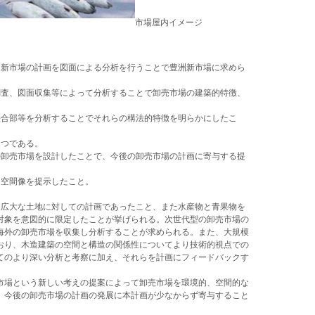
市場屋内イメージ
洲新市場の計画を図面による分析を行うことで豊洲新市場に求めら
調査、図面収集等によって分析することで卸売市場の建築的特徴、
接合部等を分析することでそれらの構法的特徴を明らかにしたこ
2つである。
の卸売市場を設計したことで、今後の卸売市場の計画に寄与する提
、空間像を提示したこと。
う広大な土地に対しての計画であったこと、また水産物と青果物を
対象を意図的に限定したことが挙げられる。次世代型の卸売市場の
海外の卸売市場を収集し分析することが求められる。また、大規模
おり、木造建築の空間と構造の関係性についてより技術的視点での
てのより深い分析と考察に加え、それらを計画にフィードバックす
市場という新しい考えの提案によって卸売市場を環境的、空間的な
。今後の卸売市場の計画の発展に本計画が少なからず寄与すること