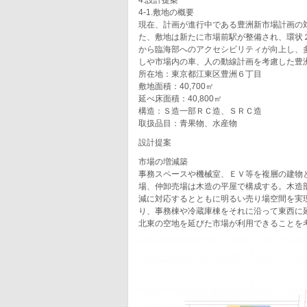
4.設計提案
4-1.敷地の概要
現在、計画が進行中である豊洲新市場計画の
た、敷地は新たに市場前駅が整備され、環状２
から臨海部へのアクセシビリティが向上し、
しや市場内の車、人の動線計画を考慮した豊
所在地：東京都江東区豊洲６丁目
敷地面積：40,700㎡
延べ床面積：40,800㎡
構造：Ｓ造一部ＲＣ造、ＳＲＣ造
取扱品目：青果物、水産物
設計提案
市場の増減築
事務スペースや機械室、ＥＶ等を複層の建物
場、仲卸売場は木造の平屋で構成する。木造
減に対応するとともに明るい売り場空間を実
り、事務棟や冷蔵庫棟をそれに沿って東西に
北東の空地を延びた市場が利用できることを