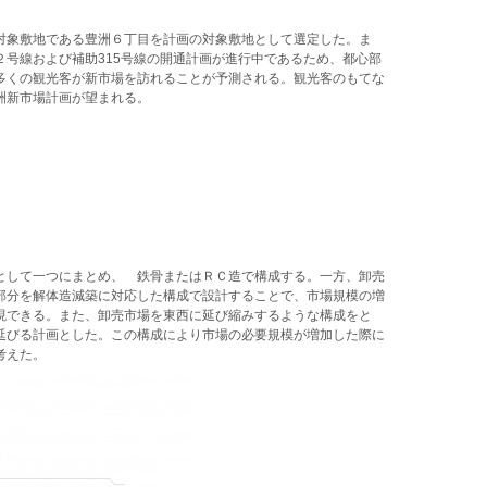
対象敷地である豊洲６丁目を計画の対象敷地として選定した。ま
号線および補助315号線の開通計画が進行中であるため、都心部
多くの観光客が新市場を訪れることが予測される。観光客のもてな
洲新市場計画が望まれる。
として一つにまとめ、 鉄骨またはＲＣ造で構成する。一方、卸売
部分を解体造減築に対応した構成で設計することで、市場規模の増
現できる。また、卸売市場を東西に延び縮みするような構成をと
延びる計画とした。この構成により市場の必要規模が増加した際に
考えた。