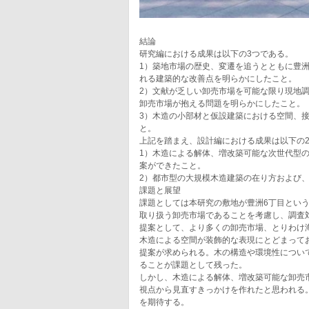
結論
研究編における成果は以下の3つである。
1）築地市場の歴史、変遷を追うとともに豊
れる建築的な改善点を明らかにしたこと。
2）文献が乏しい卸売市場を可能な限り現地
卸売市場が抱える問題を明らかにしたこと。
3）木造の小部材と仮設建築における空間、
と。
上記を踏まえ、設計編における成果は以下の
1）木造による解体、増改築可能な次世代型
案ができたこと。
2）都市型の大規模木造建築の在り方および
課題と展望
課題としては本研究の敷地が豊洲6丁目とい
取り扱う卸売市場であることを考慮し、調査
提案として、より多くの卸売市場、とりわけ
木造による空間が装飾的な表現にとどまって
提案が求められる。木の構造や環境性につい
ることが課題として残った。
しかし、木造による解体、増改築可能な卸売
視点から見直すきっかけを作れたと思われる
を期待する。