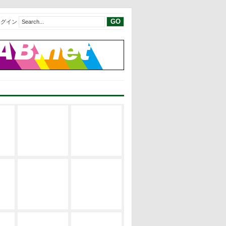
ログイン
現代建築レビ
現代建築レビ
建築の空間構
ュー
ュー
成
EVENT
サステナブ
修士論文リス
建築の設計論
ル・デザイン
ト
EVENT
修士論文2019
修士論文リス