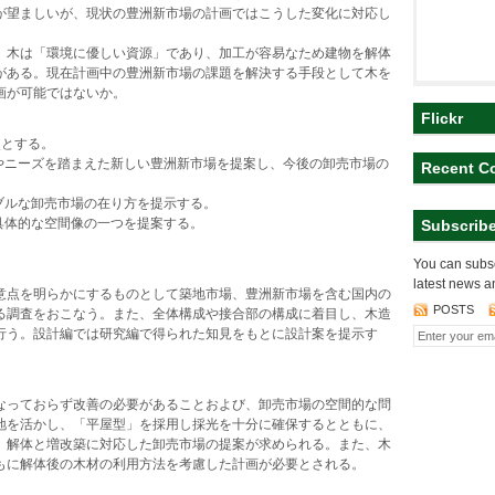
が望ましいが、現状の豊洲新市場の計画ではこうした変化に対応し
。木は「環境に優しい資源」であり、加工が容易なため建物を解体
がある。現在計画中の豊洲新市場の課題を解決する手段として木を
画が可能ではないか。
Flickr
点とする。
景やニーズを踏まえた新しい豊洲新市場を提案し、今後の卸売市場の
Recent C
ブルな卸売市場の在り方を提示する。
具体的な空間像の一つを提案する。
Subscrib
。
You can subsc
latest news a
意点を明らかにするものとして築地市場、豊洲新市場を含む国内の
POSTS
る調査をおこなう。また、全体構成や接合部の構成に着目し、木造
行う。設計編では研究編で得られた知見をもとに設計案を提示す
なっておらず改善の必要があることおよび、卸売市場の空間的な問
地を活かし、「平屋型」を採用し採光を十分に確保するとともに、
、解体と増改築に対応した卸売市場の提案が求められる。また、木
もに解体後の木材の利用方法を考慮した計画が必要とされる。