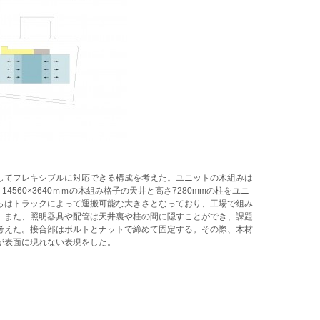
してフレキシブルに対応できる構成を考えた。ユニットの木組みは
4560×3640ｍｍの木組み格子の天井と高さ7280mmの柱をユニ
らはトラックによって運搬可能な大きさとなっており、工場で組み
。また、照明器具や配管は天井裏や柱の間に隠すことができ、課題
考えた。接合部はボルトとナットで締めて固定する。その際、木材
が表面に現れない表現をした。