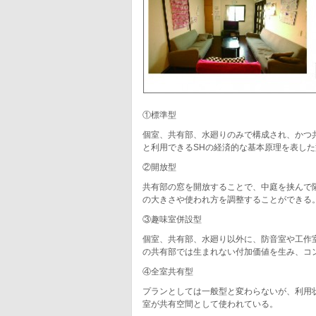
①標準型
個室、共有部、水廻りのみで構成され、かつ
と利用できるSHの経済的な基本原理を表し
②開放型
共有部の窓を開放することで、中庭を挟んで
の大きさや使われ方を調整することができる
③趣味室併設型
個室、共有部、水廻り以外に、防音室や工作
の共有部では生まれない付加価値を生み、コ
④全室共有型
プランとしては一般型と変わらないが、利用
室が共有空間として使われている。