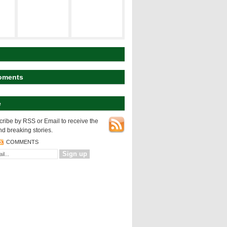
建築の空間構
ト
研究テーマ
成
koyart
都市の表層
都市の変様
建築の設計論
oments
e
NEWS
都市の表層
ribe by RSS or Email to receive the
nd breaking stories.
COMMENTS