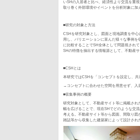
いSHの入居者と比べ、経済性より交流を重視
取り巻く外部環境やイベントを分析対象に加
■研究の対象と方法
CSHを研究対象とし、図面と現地調査を中
用し、バリエーションに富んだ様々な事例を
に比較することでSH全体として問題視され
SHの特徴を抽出する情報源として、不動産
■CSHとは
本研究ではCSHを「コンセプトを設定し、共
→コンセプトに合わせた空間を用意せず、入
■収集事例の概要
研究対象として、不動産サイト等に掲載され
幅を広げることで、現在SHでどのような交
考える。不動産サイト等から図面、間取り図が
雑誌等から収集した建築家によって設計された