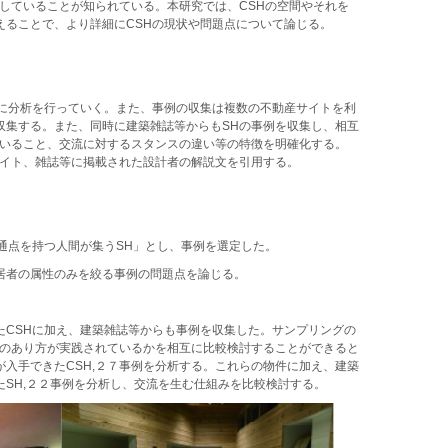
していることが知られている。本研究では、CSHの空間やそれを
えることで、より詳細にCSHの現状や問題点について論じる。
心に分析を行っていく。また、事例の収集は複数の不動産サイトを利
収集する。また、同時に建築雑誌等からもSHの事例を収集し、相互
ていること、交流に対するスタンスの違い等の特徴を明確化する。
サイト、雑誌等に掲載された設計者の解説文を引用する。
通点を持つ人間が集うSH」とし、事例を選定した。
居者の属性のみを絞る事例の問題点を論じる。
たCSHに加え、建築雑誌等からも事例を収集した。サンプリングの
流のあり方が実践されているかを相互に比較検討することができると
入手できたCSH,２７事例を分析する。これらの物件に加え、建築
SH,２２事例を分析し、交流を生む仕組みを比較検討する。