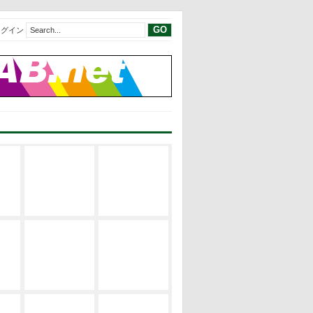
ログイン
現代建築レビ
現代建築レビ
建築の空間構
ュー
ュー
成
EVENT
サステナブ
修士論文リス
建築の設計論
ル・デザイン
ト
EVENT
修士論文2019
修士論文リス