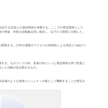
が設定する交流との適合関係を考察する。ここでの周辺環境として、
格や用途、外部の活動拠点等に着目し、以下の３類型に分類した。
が関係する。CSHの需要やアクセスの利便性による周辺との結びつ
係する。ものづくりの街、若者の街といった周辺環境が持つ性質と
合した活動が読み取れるもの。
集会場のような地域コミュニティの核として機能することが想定さ