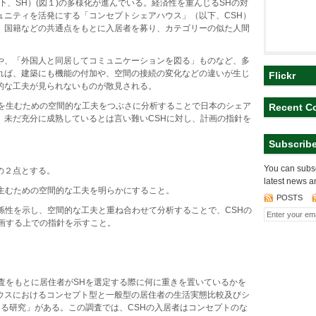
下、SH）(図１)の多様化が進んでいる。経済性を重んじるSHの対
ュニティを活発にする「コンセプトシェアハウス」（以下、CSH）
、国籍などの共通点をもとに入居者を募り、カテゴリーの似た人間
や、「外国人と同居してコミュニケーションを図る」ものなど、多
れば、建築にも機能の付加や、空間の接続の変化などの違いが生じ
Flickr
的な工夫が見られないものが散見される。
流を生むための空間的な工夫をつぶさに分析することで日本のシェア
Recent C
、未だ充分に成熟しているとは言い難いCSHに対し、計画の指針を
Subscrib
You can subsc
の２点とする。
latest news a
を生むための空間的な工夫を明らかにすること。
POSTS
係性を示し、空間的な工夫と重ね合わせて分析することで、CSHの
画する上での指針を示すこと。
査をもとに居住者がSHを選定する際に何に重きを置いているかを
ウスにおけるコンセプト型と一般型の居住者の生活実態比較及びシ
する研究」がある。この調査では、CSHの入居者はコンセプトのな