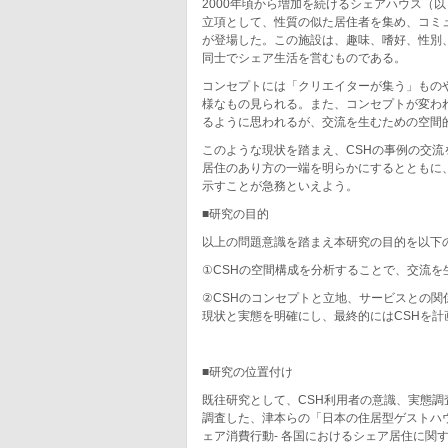
2000年頃から増加を続けるシェアハウス（以
立項として、性質の似た居住者を集め、コミ
が登場した。この施設は、趣味、嗜好、性別
同士でシェア生活を営むものである。
コンセプトには「クリエイターが集う」もの
様なもの見られる。また、コンセプトが変わ
るように思われるが、交流を生むための空間
このような現状を踏まえ、CSHの事例の交
居住のあり方の一端を明らかにするとともに
示すことが急務といえよう。
■研究の目的
以上の問題意識を踏まえ本研究の目的を以下
①CSHの空間構成を分析することで、交流
②CSHのコンセプトと立地、サービスとの関
現状と実態を明確にし、最終的にはCSHを計
■研究の位置付け
既往研究として、CSH利用者の意識、実態調
調査した、津本らの「日本の住居型ゲストハ
ェア消費行動- 各国におけるシェア居住に関