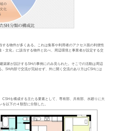
該当する物件が多くある。これは集客や利用者のアクセス面の利便性
途・文化」に該当する物件と比べ、周辺環境と事業者が設定する交
は建築家が設計するSHの事例にのみ見られた。そこでの活動は周辺
。SH内部で交流が完結せず、外に開く交流のあり方はCSHには
。CSHを構成する主たる要素として、専有部、共有部、水廻りに大
ンを以下の４類型に分類した。