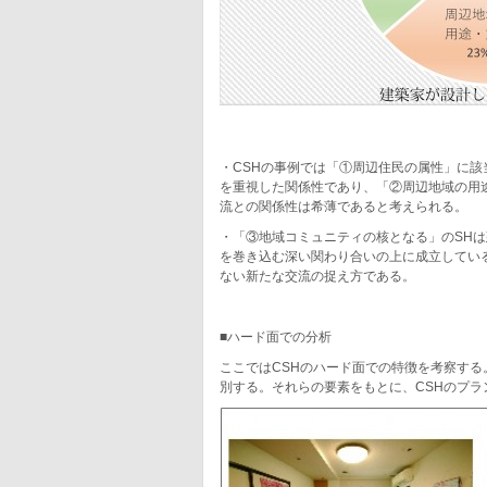
・CSHの事例では「①周辺住民の属性」に
を重視した関係性であり、「②周辺地域の用
流との関係性は希薄であると考えられる。
・「③地域コミュニティの核となる」のSH
を巻き込む深い関わり合いの上に成立している
ない新たな交流の捉え方である。
■ハード面での分析
ここではCSHのハード面での特徴を考察する
別する。それらの要素をもとに、CSHのプラ