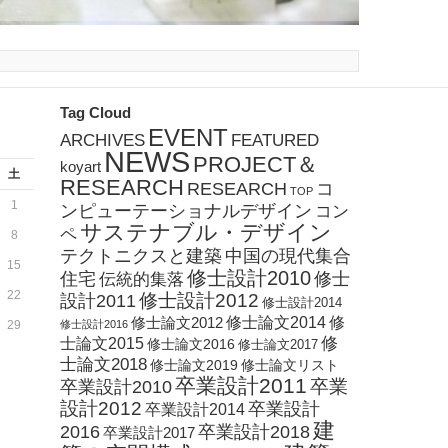
Tag Cloud
EVENT
ARCHIVES
FEATURED
NEWS
PROJECT＆
koyart
土
RESEARCH
RESEARCH
コ
TOP
1
ンピューテーショナルデザイン
コン
サステナブル・デザイン
ペ
8
テクトニクスと建築
中国の現代集合
15
修士設計2010
住宅
修士
伝統的集落
22
修士設計2012
設計2011
修士設計2014
修士論文2012
修士論文2014
修
29
修士設計2016
修
士論文2015
修士論文2016
修士論文2017
士論文2018
修士論文2019
修士論文リスト
卒業設計2011
卒業
卒業設計2010
設計2012
卒業設計
卒業設計2014
建
2016
卒業設計2018
卒業設計2017