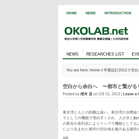
HOME
NEWS
INTRODUCTION
NEWS
RESEARCHES LIST
EV
You are here: Home //
卒業設計2012
// 
空白から余白へ 〜都市と繋がる
Posted by
櫻井 貴
on 3月 01, 2013 |
Leave a
東京湾と人との距離は遠い。東京湾の水際線
ラとしての機能で埋め尽くされ、人が水と触
の変化や老朽化によりインフラ機能としても
により生まれた都市の空白地を魅力ある都市
site