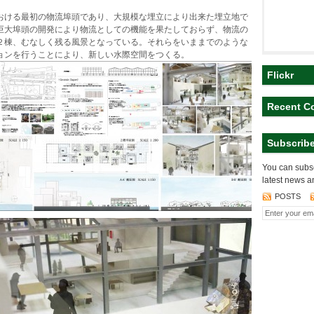
おける最初の物流埠頭であり、大規模な埋立により出来た埋立地で
巨大埠頭の開発により物流としての機能を果たしておらず、物流の
２棟、むなしく残る風景となっている。それらをいままでのような
ョンを行うことにより、新しい水際空間をつくる。
Flickr
Recent C
Subscrib
You can subsc
latest news a
POSTS