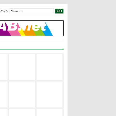
ログイン
現代建築レビ
現代建築レビ
建築の空間構
ュー
ュー
成
EVENT
サステナブ
修士論文リス
建築の設計論
ル・デザイン
ト
EVENT
修士論文2019
修士論文リス