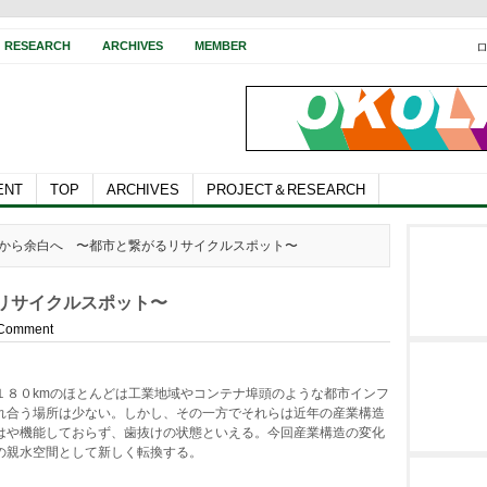
RESEARCH
ARCHIVES
MEMBER
ENT
TOP
ARCHIVES
PROJECT＆RESEARCH
空白から余白へ 〜都市と繋がるリサイクルスポット〜
リサイクルスポット〜
 Comment
１８０kmのほとんどは工業地域やコンテナ埠頭のような都市インフ
れ合う場所は少ない。しかし、その一方でそれらは近年の産業構造
はや機能しておらず、歯抜けの状態といえる。今回産業構造の変化
の親水空間として新しく転換する。