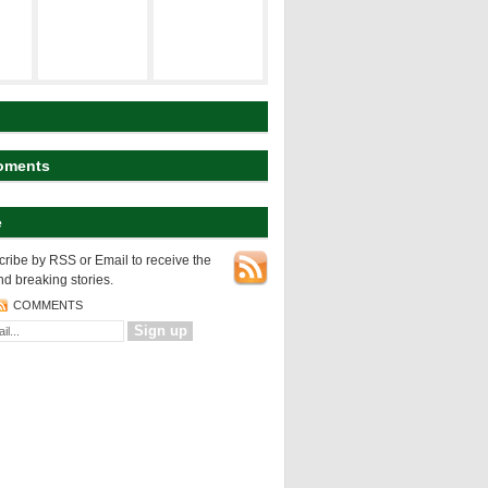
建築の空間構
ト
研究テーマ
成
koyart
都市の表層
都市の変様
建築の設計論
oments
e
NEWS
都市の表層
ribe by RSS or Email to receive the
nd breaking stories.
COMMENTS