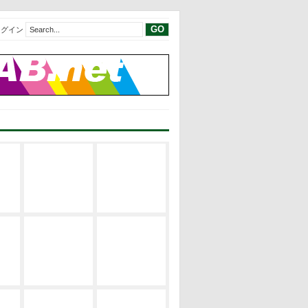
ログイン
現代建築レビ
現代建築レビ
建築の空間構
ュー
ュー
成
EVENT
サステナブ
修士論文リス
建築の設計論
ル・デザイン
ト
EVENT
修士論文2019
修士論文リス