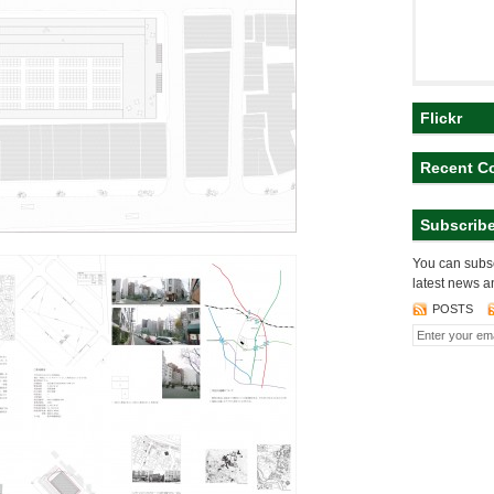
Flickr
Recent C
Subscrib
You can subsc
latest news a
POSTS