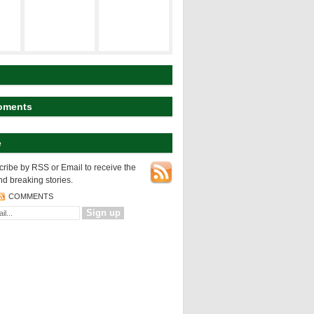
建築の空間構
ト
研究テーマ
成
koyart
都市の表層
都市の変様
建築の設計論
oments
e
NEWS
都市の表層
ribe by RSS or Email to receive the
nd breaking stories.
COMMENTS