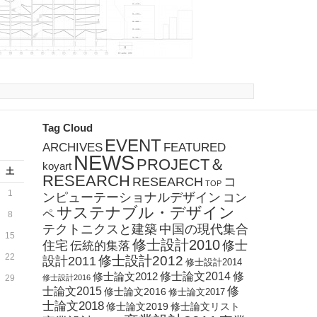
Tag Cloud
EVENT
ARCHIVES
FEATURED
NEWS
PROJECT＆
koyart
土
RESEARCH
RESEARCH
コ
TOP
1
ンピューテーショナルデザイン
コン
サステナブル・デザイン
ペ
8
テクトニクスと建築
中国の現代集合
15
修士設計2010
住宅
修士
伝統的集落
22
修士設計2012
設計2011
修士設計2014
修士論文2012
修士論文2014
修
29
修士設計2016
修
士論文2015
修士論文2016
修士論文2017
士論文2018
修士論文2019
修士論文リスト