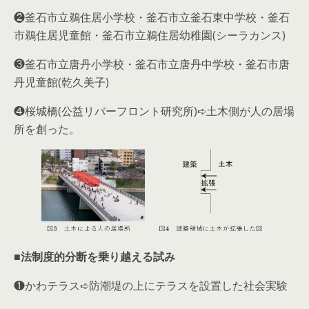
❷釜石市立鵜住居小学校・釜石市立釜石東中学校・釜石
市鵜住居児童館・釜石市立鵜住居幼稚園(シーラカンス)
❸釜石市立唐丹小学校・釜石市立唐丹中学校・釜石市唐
丹児童館(乾久美子)
❹桜城橋(公益リバーフロント研究所)➪土木側が人の居場
所を創った。
■法制度的分断を乗り越える試み
❶かわテラス➪防潮堤の上にテラスを設置した社会実験