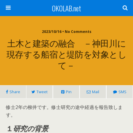
OKOLAB.net
2023/10/16 •
No Comments
土木と建築の融合 －神田川に
現存する船宿と堤防を対象とし
て－
Share
Tweet
Pin
Mail
SMS
修士2年の柳井です。修士研究の途中経過を報告致しま
す。
１
研究の背景