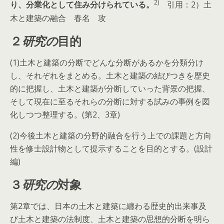
2)
り、分業化として住み分けられている。
引用：2）土
木と建築の融合 春名 攻
２
研究の
目的
(1)土木と建築の分断でどんな分断があるかを分類分け
し、それぞれをまとめる。土木と建築の結びつきを歴史
的に把握し、土木と建築が分断していった背景の把握、
そして現在に至るそれらの分断に対する試みの事例を図
化しつつ整理する。(第2、3章)
(2)今後土木と建築の分野的融合を行う上での課題と方向
性を修士設計物として提示することを目的とする。(設計
編)
３
研究の
対象
第2章では、日本の土木と建築に纏わる歴史的出来事及
び土木と建築の法制度、土木と建築の思想的分断を明ら