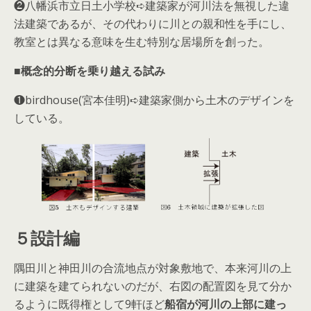
❷八幡浜市立日土小学校➪建築家が河川法を無視した違
法建築であるが、その代わりに川との親和性を手にし、
教室とは異なる意味を生む特別な居場所を創った。
■概念的分断を乗り越える試み
❶birdhouse(宮本佳明)➪建築家側から土木のデザインを
している。
５設計編
隅田川と神田川の合流地点が対象敷地で、本来河川の上
に建築を建てられないのだが、右図の配置図を見て分か
るように既得権として9軒ほど
船宿が河川の上部に建っ