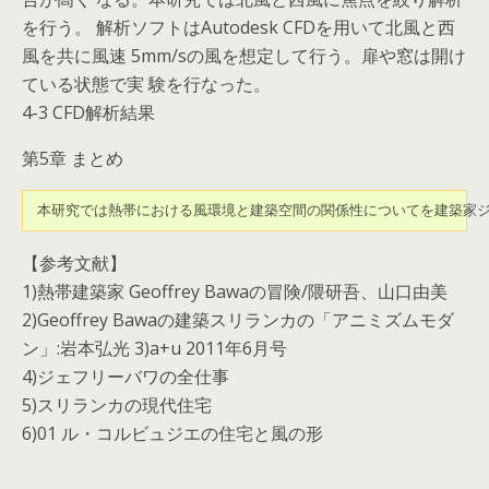
を行う。 解析ソフトはAutodesk CFDを用いて北風と西
風を共に風速 5mm/sの風を想定して行う。扉や窓は開け
ている状態で実 験を行なった。
4-3 CFD解析結果
第5章 まとめ
 本研究では熱帯における風環境と建築空間の関係性についてを建築家
【参考文献】
1)熱帯建築家 Geoffrey Bawaの冒険/隈研吾、山口由美
2)Geoffrey Bawaの建築スリランカの「アニミズムモダ
ン」:岩本弘光 3)a+u 2011年6月号
4)ジェフリーバワの全仕事
5)スリランカの現代住宅
6)01 ル・コルビュジエの住宅と風の形