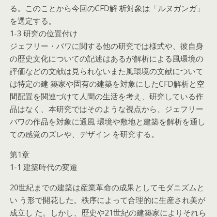
る。このことから今回のCFD解 析対象は「ルヌガンガ」
を選定する。
1-3 研究の位置付け
ジェフリー・バワに関する他の研究では様式や、彼自身
の歴史文化についての記述はあるが解析による風環境の
評価などの文献は見られないまた風環境の文献について
は特定の建 築家や固有の建築を対象にしたCFD解析と空
間配置を関連づけて人間の生活を考え、研究している作
品はなく、本研究ではそのような視点から、ジェフリー
バワの作品を対象に通風 環境や敷地と建築を解析を通し
ての感覚のズレや、デザイン を研究する。
第1章
1-1 建築時代の変遷
20世紀までの建築は産業革命の成果としてモダニズムと
い う形で開花した。秩序によって合理的に生産され美が
成立し た。しかし、歴史や21世紀の建築家によりそれら