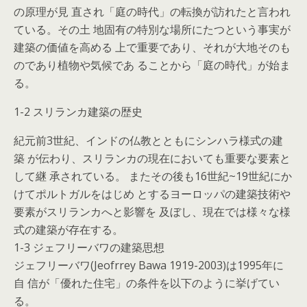
の原理が見 直され「庭の時代」の転換が訪れたと言われ
ている。その土 地固有の特別な場所にたつという事実が
建築の価値を高める 上で重要であり、それが大地そのも
のであり植物や気候であ ることから「庭の時代」が始ま
る。
1-2 スリランカ建築の歴史
紀元前3世紀、インドの仏教とともにシンハラ様式の建
築 が伝わり、スリランカの現在においても重要な要素と
して継 承されている。 またその後も16世紀~19世紀にか
けてポルトガルをはじめ とするヨーロッパの建築技術や
要素がスリランカへと影響を 及ぼし、現在では様々な様
式の建築が存在する。
1-3 ジェフリーバワの建築思想
ジェフリーバワ(Jeofrrey Bawa 1919-2003)は1995年に
自 信が「優れた住宅」の条件を以下のように挙げてい
る。