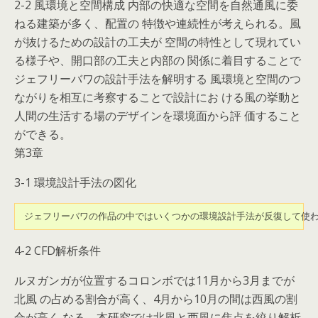
2-2 風環境と空間構成 内部の快適な空間を自然通風に委
ねる建築が多く、配置の 特徴や連続性が考えられる。風
が抜けるための設計の工夫が 空間の特性として現れてい
る様子や、開口部の工夫と内部の 関係に着目することで
ジェフリーバワの設計手法を解明する 風環境と空間のつ
ながりを相互に考察することで設計にお ける風の挙動と
人間の生活する場のデザインを環境面から評 価すること
ができる。
第3章
3-1 環境設計手法の図化
 ジェフリーバワの作品の中ではいくつかの環境設計手法が反復して使
4-2 CFD解析条件
ルヌガンガが位置するコロンボでは11月から3月までが
北風 の占める割合が高く、4月から10月の間は西風の割
合が高く なる。本研究では北風と西風に焦点を絞り解析