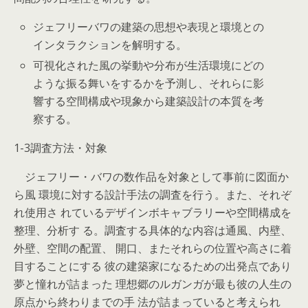
ジェフリーバワの建築の思想や表現と環境との
インタラクションを解明する。
可視化された風の挙動や分布が生活環境にどの
ような振る舞いをするかを予測し、それらに影
響する空間構成や現象から建築設計の本質を考
察する。
1-3調査方法・対象
ジェフリー・バワの数作品を対象として事前に図面か
ら風 環境に対する設計手法の調査を行う。また、それぞ
れ使用さ れているデザインボキャブラリーや空間構成を
整理、分析す る。調査する具体的な内容は通風、内壁、
外壁、空間の配置、 開口、またそれらの位置や高さに着
目することにする 彼の建築家になるための出発点であり
夢と憧れが詰まった 理想郷のルガンガが最も彼の人生の
原点から終わりまでの手 法が詰まっていると考えられ