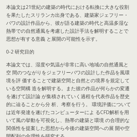
本論文は21世紀の建築の時代における転換に大きな役割
を果たしたスリランカ出身である、建築家ジェフリー・
バワの設計作品から、彼が語る建築の時代と高温多湿な
熱帯での自然通風を考慮した設計手法を解明することで
思想が有する意義 と展開の可能性を示す。
0-2 研究目的
本論文では、湿度や気温が非常に高い地域の自然通風と
空 間のつながりをジェフリーバワの設計した作品を風環
境を評 価することで建築空間と自然との境界を規定して
いる空間構 造を解明する。また彼の作品が何らかの変遷
を遂げて設計論 が集積されていく過程を代表作品を歴史
的に辿ることから分 析、考察を行う。 環境評価について
は近年発達を遂げたコンピューターによ るCFD解析を用
いて風の挙動を可視化し、熱帯の建築と環境 の合理的な
関係性を提案した思想から今後の建築空間への展 開や空
間配列の合理性を研究する。