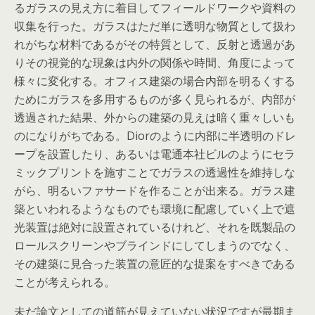
るガラスの見え方に着目してフィールドワークや資料の
収集を行った。ガラスはただ単に透明な物質として扱わ
れがちな材料であるがその特質として、反射と透過があ
りその視覚的な現象は内外の関係や時間、角度によって
様々に変化する。オフィス建築の場合内部を明るくする
ためにガラスを多用するものが多く見られるが、内部が
透過された結果、外からの建築の見えは暗く重々しいも
のになりがちである。Diorのように内部に半透明のドレ
ープを設置したり、あるいは電通本社ビルのようにセラ
ミックプリントを施すことでガラスの透過性を維持しな
がら、明るいファサードを作ることが出来る。ガラス建
築といわれるようなものでも環境に配慮していく上で遮
光装置は絶対に設置されているけれど、それを既製品の
ロールスクリーンやブラインドにしてしまうのでなく、
その建築に見合った装置の意匠的な提案をすべきである
ことが考えられる。
未だ論文としての道筋が見えていない状況ですが最期ま