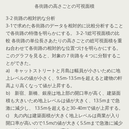
各街路の高さごとの可視面積
3-2 街路の相対的な分析
3-1で求めた各街路のデータを相対的に比較分析すること
で各街路の特徴を明らかにする。 3-2-1総可視面積の比
較 各街路の単位長さあたりの高さごとの総可視面積を重
ね合わせて各街路の相対的な位置づけを明らかにする。
このグラフを見ると、対象の７街路を４つに分類するこ
とができた。
a) キャットストリートと月島は幅員が小さいために地
上レベルの値が小さく、9.5m-13.5mを超えると建物の軒
高より高くなって値が上昇する。
b) 新宿、新橋、銀座は地上部の開口率が高く、建築面
積も大きいため地上レベルは値が大きく、13.5mまで急
激に減少し、 13.5mを超えると30-40mで値が上昇する。
c) 丸の内は建築面積が大きく地上レベルは商業が入り
開口率が高いので1.5mの値が大きく5.5mまで急激に減少