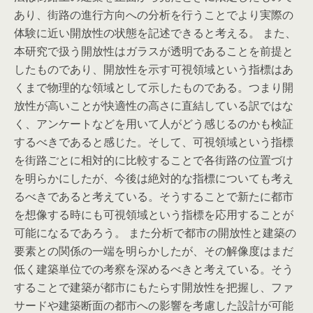
あり、街路の進行方向への分析を行うことでより実際の
体験に近い開放性の状態を記述できると考える。 また、
本研究で扱う開放性はガラスが透明であることを前提と
したものであり、開放性を示す可視領域という指標はあ
くまで物理的な領域として示したものである。つまり開
放性が高いことが快適性の高さに直結している訳ではな
く、アンケートなどを用いて人がどう感じるのかも検証
するべきであると感じた。そして、可視領域という指標
を街路ごとに相対的に比較することで各街路の位置づけ
を明らかにしたが、今後は絶対的な指標についても考え
るべきであると考えている。そうすることで新たに都市
を想像する時にも可視領域という指標を応用することが
可能になるであろう。 また分析で都市の開放性と建築の
要素との関係の一端を明らかしたが、その解像度はまだ
低く建築単位での考察を深めるべきと考えている。そう
することで建築が都市にもたらす開放性を把握し、ファ
サードや建築断面の都市への影響を考慮した設計が可能