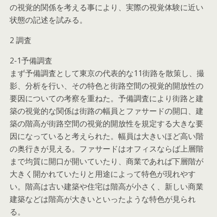
の視覚的関係を考える事により、実際の視覚体験に近い
状態の記述を試みる。
2 調査
2-1予備調査
まず予備調査として東京の代表的な11街路を散策し、撮
影、分析を行い、その特色と街路空間の視覚的開放性の
要因についての考察を重ねた。予備調査により街路と建
築の視覚的な関係は街路の幅員とファサードの開口、建
築の階高が街路空間の視覚的開放性を規定する大きな要
因になっていると考えられた。幅員は大きいほど高い階
の奥行きが見える。ファサードはオフィスならば上層階
まで均質に開口が開いていたり、商業であれば下層階が
大きく開かれていたりと用途によって特色が現れやす
い。階高は古い建築や住宅は階高が小さく、新しい商業
建築などは階高が大きいといったような特色が見られ
る。