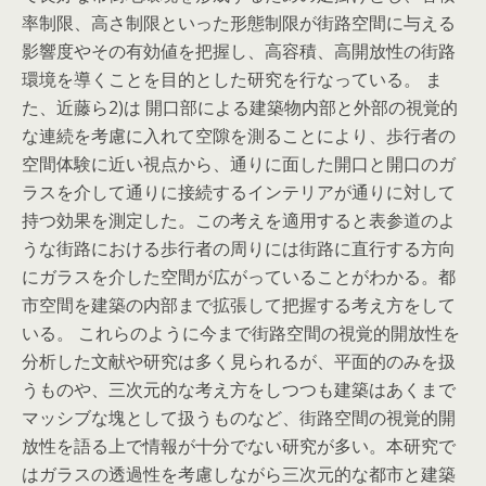
率制限、高さ制限といった形態制限が街路空間に与える
影響度やその有効値を把握し、高容積、高開放性の街路
環境を導くことを目的とした研究を行なっている。 ま
た、近藤ら2)は 開口部による建築物内部と外部の視覚的
な連続を考慮に入れて空隙を測ることにより、歩行者の
空間体験に近い視点から、通りに面した開口と開口のガ
ラスを介して通りに接続するインテリアが通りに対して
持つ効果を測定した。この考えを適用すると表参道のよ
うな街路における歩行者の周りには街路に直行する方向
にガラスを介した空間が広がっていることがわかる。都
市空間を建築の内部まで拡張して把握する考え方をして
いる。 これらのように今まで街路空間の視覚的開放性を
分析した文献や研究は多く見られるが、平面的のみを扱
うものや、三次元的な考え方をしつつも建築はあくまで
マッシブな塊として扱うものなど、街路空間の視覚的開
放性を語る上で情報が十分でない研究が多い。本研究で
はガラスの透過性を考慮しながら三次元的な都市と建築