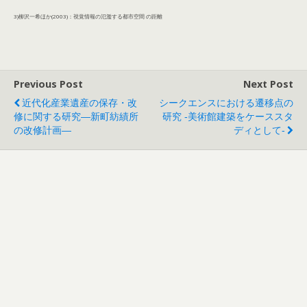
3)柳沢一希ほか(2003)：視覚情報の氾濫する都市空間 の距離
Previous Post
Next Post
近代化産業遺産の保存・改
シークエンスにおける遷移点の
修に関する研究―新町紡績所
研究 ‐美術館建築をケーススタ
の改修計画―
ディとして‐