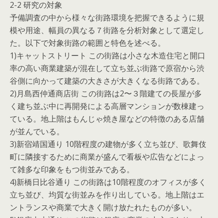
2-2 研究の対象
予備調査の中から様々な街路環境を把握できるように規
模や用途、幅員の異なる７街路を分析対象として選定し
た。以下で対象街路の範囲と特色を述べる。
1)キャットストリート この街路は小さな木造住宅と開口
率の高い商業建築が混在して立ち並ぶ街路で原宿から渋
谷側に向かって建築の大きさが大きくなる街路である。
2)月島西仲通商店街 この街路は2〜３階建ての長屋が多
く建ち並ぶ中に再開発による高層マンションが数棟建っ
ている。地上階はもんじゃ焼き屋などの特徴のある店舗
が並んでいる。
3)新宿靖国通り 10階程度の建物が多く立ち並び、歌舞伎
町に隣接するために商業が盛んで看板や広告などによっ
て雑多な印象をもつ街並みである。
4)新橋日比谷通り この街路は10階程度のオフィスが多く
立ち並び、均質な街並みを作り出している。地上階はエ
ントランスや商業で大きく開け放たれたものが多い。