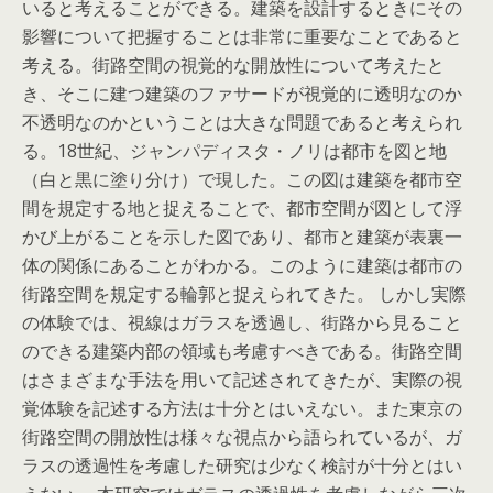
いると考えることができる。建築を設計するときにその
影響について把握することは非常に重要なことであると
考える。街路空間の視覚的な開放性について考えたと
き、そこに建つ建築のファサードが視覚的に透明なのか
不透明なのかということは大きな問題であると考えられ
る。18世紀、ジャンパディスタ・ノリは都市を図と地
（白と黒に塗り分け）で現した。この図は建築を都市空
間を規定する地と捉えることで、都市空間が図として浮
かび上がることを示した図であり、都市と建築が表裏一
体の関係にあることがわかる。このように建築は都市の
街路空間を規定する輪郭と捉えられてきた。 しかし実際
の体験では、視線はガラスを透過し、街路から見ること
のできる建築内部の領域も考慮すべきである。街路空間
はさまざまな手法を用いて記述されてきたが、実際の視
覚体験を記述する方法は十分とはいえない。また東京の
街路空間の開放性は様々な視点から語られているが、ガ
ラスの透過性を考慮した研究は少なく検討が十分とはい