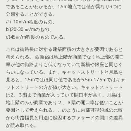
であることがわかるが、1.5m地点では値が異なり3つに
分類することができる。
a’) 10㎡/m程度のもの、
b’)20-30 ㎡/mのもの、
c’)45㎡/m程度のものである。
これは街路長に対する建築面積の大きさが要因であると
考えられる。 西新宿は地上階が商業でなく地上部の開口
率が他の街路よりも低くなっていて新橋や銀座と同じく
らいになっている。また、キャットストリートと月島を
見ると、1.5mではほ同じ値であるが5.5m-17.5mではキャ
ットストリートの方が値が大きい。キャットストリート
は2、３階まで商業が入っていて開口率が高く、月島は
地上階のみが商業であり２、３階の開口率は低いことが
要因として考えられる。このように内部可視領域の比較
から街路幅員と用途に起因するファサードの開口の差異
が読み取れる。