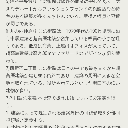
5)銀座中央通り この街路は銀座の商業の中心であり、大
きなデパートからファッションブランドの旗艦店など特
色のある建築が多く立ち並んでいる。新橋と幅員と容積
が同じである。
6)丸の内仲通り この街路は、1970年代の100尺規制に沿
う中層建築と超高層建築が密集している幅員の小さな通
りである。低層は商業、上層はオフィスが入っていて、
超高層建築は高さ30mでファサードのデザインが切り替
わる。
7)西新宿ニ丁目 この街路は日本の中でも最も古くから超
高層建築が建ち並ぶ街路であり、建築の周囲に大きな空
地が取られている。役所やホテルといった開口率の低い
建物が多い。
2-3 用語の定義 本研究で扱う用語についての定義を行
う。
1) 建築によって規定される建築外部の可視領域を外部可
視領域と定義する。
2) 建物に対して幅員の反対側から見ることのできる建築