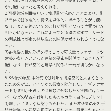
た。都市空間の視覚体験の一端を可視化し共有すること
が可能になったと考えられる。
2)可視領域を面積という物理量で求めたことにより、街
路単体では物理的な特徴を具体的に求めることが可能に
なり、また街路ごとでの比較が可能となって位置づけが
明らかになった。これによって各街路の建築ファサード
の開放性と都市の開放性との関係が考えられるようにな
った。
3)各街路の相対分析を行うことで可視量とファサードや
建築の奥行きといった建築の要素を関係づけることが可
能になり、街路空間と建築の関係の一端が明らかになっ
た。
5-3今後の展望 本研究では対象を街路空間と大きくとっ
たため分析上、いくつかの要素を除外した。まずファサ
ードを透明か不透明の２種類に分類したが実際にはルー
バーなどの装置を付加したものやガラス自体にプリント
を施した半透明な状態もみられた。 また本研究の分析手
法は街路上の建築を正面から見たときに限定したもので