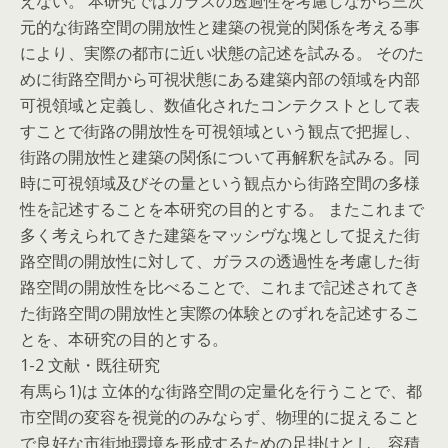
えない。 本研究ではガラスの透過性を考慮しながら三次
元的な街路空間の開放性と建築の視覚的関係を考える事
により、実際の都市に近い状態の記述を試みる。 そのた
めに街路空間から可視状態にある建築内部の領域を内部
可視領域と定義し、数値化されたコンテクストとして表
すことで街路の開放性を可視領域という観点で把握し、
街路の開放性と建築の関係について再解釈を試みる。同
時に可視領域及びその量という観点から街路空間の多様
性を記述することを本研究の目的とする。 またこれまで
多く考えられてきた建築をマッシヴな塊として捉えた街
路空間の開放性に対して、ガラスの透過性を考慮した街
路空間の開放性を比べることで、これまで記述されてき
た街路空間の開放性と実際の体験とのずれを記述するこ
とを、本研究の目的とする。
1-2 文献・既往研究
有馬ら1)は 立体的な街路空間の定量化を行うことで、都
市空間の変容を視覚的のみならず、物理的に捉えること
で良好な市街地環境を形成するための足掛けとし、容積