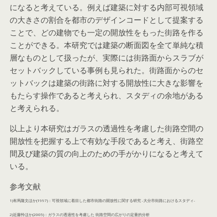
になると考えている。例えば建築に対する内部可視領域
の大きさの割合を都市のデザインコードとして提案する
ことで、どの建物でも一定の開放性をもった街路を作る
ことができる。本研究では建築の断面図を全て単純な積
層なものとして扱ったが、実際には街路面からスラブが
セットバックしている事例も見られた。街路面からのセ
ットバックは建築の街路に対する開放性に大きな影響を
もたらす操作であると考えられ、スタディの余地がある
と考えられる。
以上より本研究はガラスの透過性を考慮した街路空間の
開放性を把握する上で有効な手段であると考え、街路空
間及び建築の質の向上のための手がかりになると考えて
いる。
参考文献
1)有馬隆文ほか(1997)：可視領域に着目した都市街路の開放性に関する研究 -大分市街路におけるスタディ-
2
)近藤怜ほか(2005)：ガラスの透過性を考慮した 街路空間の広がりの定量的分析