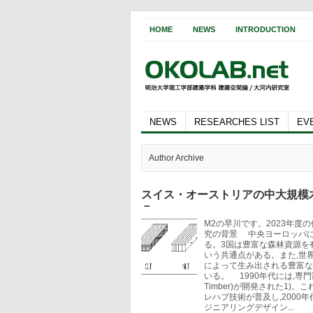
HOME
NEWS
INTRODUCTION
NEWS
RESEARCHES LIST
EV
Author Archive
スイス・オーストリアの中大規模
－
M2の早川です。2023年度
究の背景 中央ヨーロッパに
る。3国は豊富な森林資源を
いう共通点がある。また,世
によって生み出される豊富な
いる。 1990年代には,専門家
Timber)が開発された1
レハブ技術が普及し,2000
ジニアリングデザイン...