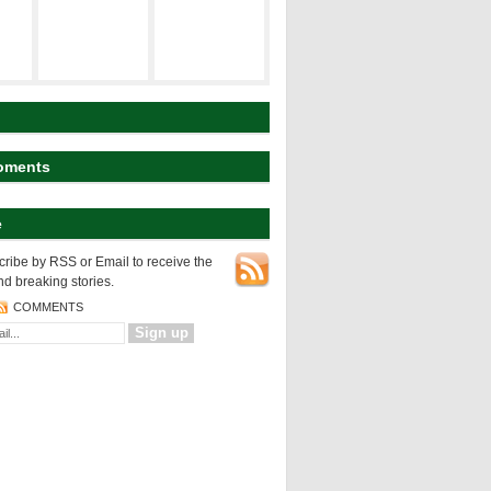
建築の空間構
ト
研究テーマ
成
koyart
都市の表層
都市の変様
建築の設計論
oments
e
NEWS
都市の表層
ribe by RSS or Email to receive the
nd breaking stories.
COMMENTS