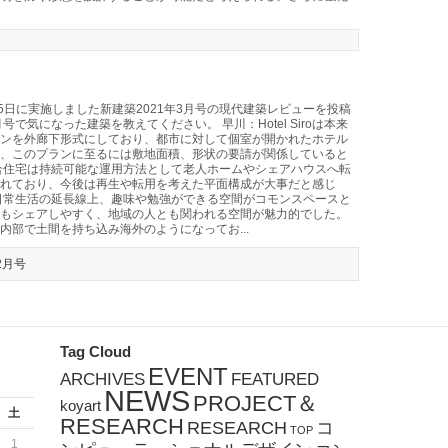
月15日に実施しました新建築2021年3月号の現代建築レビューを投稿
で気になった建築を教えてください。 早川：Hotel Siroは本来
ンを外廊下形式にしており、都市に対して個室が開かれたホテル
、このプランに至るには敷地面積、形状の要請が関係していると
合住宅は持続可能な運用方法として老人ホームやシェアハウスへ転
れており、今後は再生や転用を考えた平面構成が大事だと感じ
日常生活の延長線上、趣味や勉強ができる空間がコモンスペースと
もシェアしやすく、地域の人とも関われる空間が魅力的でした。
内部で土間を持ち込み海外のようになってお...
2月号
Tag Cloud
EVENT
ARCHIVES
FEATURED
NEWS
PROJECT＆
koyart
土
RESEARCH
RESEARCH
コ
TOP
1