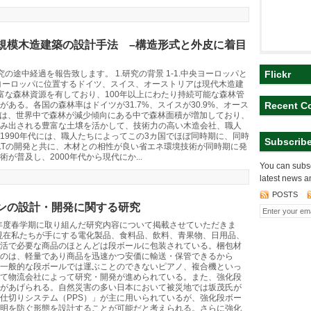
規模木造建築の設計手法 –構造形式と外皮に着目
の途中経過を報告致します。 1.研究の背景 1-1.中央ヨーロッパと
Flickr
ヨーロッパに位置するドイツ、スイス、オーストリアは現代木造建
富な森林資源を有しており、100年以上にわたり持続可能な森林管
ある。各国の森林率はドイツが31.7%、スイスが30.9%、オース
Recent C
３国は、世界中で森林が減少傾向にある中で森林面積が増加しており、
み出される豊富な土壌を活かして、技術力の高い木造会社、職人
1990年代には、職人たちによってこの3カ国でほぼ同時期に、同時
Subscrib
CLTの開発と共に、木材との相性が良い省エネ環境技術が同時期に発
が普及し、2000年代から現代にか...
You can subsc
latest news a
POSTS
ンの設計・開発に関する研究
1年度春学期に取り組んだ研究内容について掲載させていただきま
の背景 現在私たちが手にする電化製品、食料品、飲料、青果物、日用品、
活で必要な商品のほとんどは段ボールに包装されている。梱包材
のは、軽量であり商品を迅速かつ安価に輸送・保管できるから
一般的な段ボールでは運ぶことのできないピアノ、複合機といっ
て物流会社によって研究・開発が進められている。また、強化段
があげられる。自然災害の多い日本において被災地では坂茂氏が
仕切りシステム（PPS）」が主に用いられているが、強化段ボー
明を防ぐ形態を設計することが可能だと考えられる。さらに強化