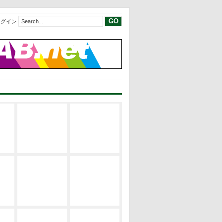
ログイン
現代建築レビ
現代建築レビ
建築の空間構
ュー
ュー
成
EVENT
サステナブ
修士論文リス
建築の設計論
ル・デザイン
ト
EVENT
修士論文2019
修士論文リス