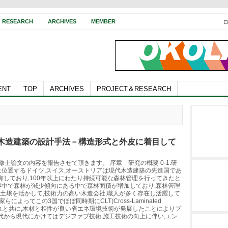
RESEARCH
ARCHIVES
MEMBER
ENT
TOP
ARCHIVES
PROJECT＆RESEARCH
木造建築の設計手法－構造形式と外皮に着目して
の修士論文の内容を報告させて頂きます。 序章 研究の概要 0-1.研
位置するドイツ,スイス,オーストリアは現代木造建築の先進国であ
有しており,100年以上にわたり持続可能な森林管理を行ってきたと
界中で森林が減少傾向にある中で森林面積が増加しており,森林管理
土壌を活かして,技術力の高い木造会社,職人が多く存在し活躍して
らによってこの3国でほぼ同時期にCLT(Cross-Laminated
)。これと共に,木材と相性が良い省エネ環境技術が発展したことによりプ
年代から現代にかけてはデジファブ技術,施工技術の向上に伴い,エン