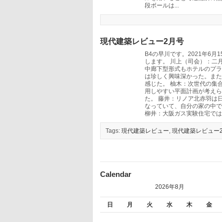
段ボールは...
現代建築レビュー2月号
B4の早川です。2021年6
します。 川上（司会）：二月号
中廊下型形式もホテルのプラ
は珍しく興味深かった。また
感じた。 柚木：次世代の集
用しやすい平面計画が考えら
た。 藤井：リノア北赤羽は
なっていて、自分の家の中で
柳井：大阪ガス実験住宅では
Tags:
現代建築レビュー
,
現代建築レビュー
Calendar
2026年8月
日
月
火
水
木
金