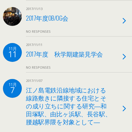
2017/11/13
2017年度OB/OG会
NO RESPONSES
2017/11/11
11月
11
2017年度 秋学期建築見学会
NO RESPONSES
2017/11/07
11月
7
江ノ島電鉄沿線地域における
線路敷きに隣接する住宅とそ
の成り立ちに関する研究―和
田塚駅、由比ヶ浜駅、長谷駅、
腰越駅界隈を対象として―