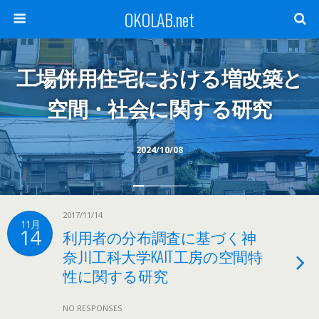
OKOLAB.net
工場併用住宅における増改築と
空間・社会に関する研究
2024/10/08
2017/11/14
11月
14
利用者の分布調査に基づく神
奈川工科大学KAIT工房の空間特
性に関する研究
NO RESPONSES