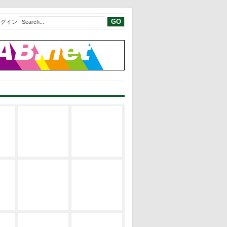
ログイン
現代建築レビ
現代建築レビ
建築の空間構
ュー
ュー
成
EVENT
サステナブ
修士論文リス
建築の設計論
ル・デザイン
ト
EVENT
修士論文2019
修士論文リス