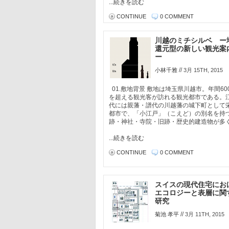
...続きを読む
CONTINUE
0 COMMENT
川越のミチシルベ ー
還元型の新しい観光案
ー
//
小林千雅
3月 15TH, 2015
01.敷地背景 敷地は埼玉県川越市。年間60
を超える観光客が訪れる観光都市である。
代には親藩・譜代の川越藩の城下町として
都市で、「小江戸」（こえど）の別名を持
跡・神社・寺院・旧跡・歴史的建造物が多く、
...続きを読む
CONTINUE
0 COMMENT
スイスの現代住宅にお
エコロジーと表層に関
研究
//
菊池 孝平
3月 11TH, 2015