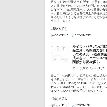
序 0-1 研究の背景と目的 近年、世界的に
と人間社会との共生の在り方が問い直され
になった。特に環境保全において建築の分
も、各地域における固有の風土の特性を活
適応していくような環境形成の在り方が求
ている。スイス...
...続きを読む
CONTINUE
0 COMMENT
ルイス・バラガンの建
品における空間の奥行
いての研究 ‐絵画的
成法をシークエンスの
関係から読み解く‐
//
矢田 元輝
11月 25TH, 201
修士二年の矢田です。前期までの修士論文
を掲載します。 １ 序論 1-1 背景 ルイ
ガン（Luis Barragan 1902-1988）は
代表する建築家の一人であり、光、素材、
ルなどにおいて独特な手法を確立した...
...続きを読む
CONTINUE
0 COMMENT