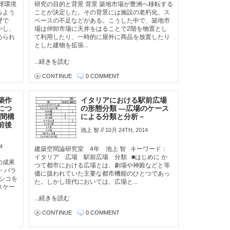
地球環境
研究の目的と背景 背景 築地市場が豊洲へ移転する
るよう
ことが決定した。その背景には施設の老朽化、ス
野で
ペースの不足などがある。こうした中で、築地市
かし、
場は仲卸市場に天井をはることで2階を物置とし
められ
て利用したり、一時的に屋外に商品を放置したり
とした建物を拡張...
...続きを読む
CONTINUE
0 COMMENT
築作
イタリアにおける駅前広場
につ
の形態分類 ―広場のケース
空間構
による分類と分析－
前後
//
池上 智
10月 24TH, 2014
4
建築空間論研究室 4年 池上 智 キーワード：
イタリア 広場 駅前広場 分類 ■はじめに か
の成果
つて都市における広場とは、劇場や神殿などと等
ス・バラ
価に扱われていた主要な都市機能のひとつであっ
メキシコを
た。しかし現代においては、広場と...
スケー
...続きを読む
CONTINUE
0 COMMENT