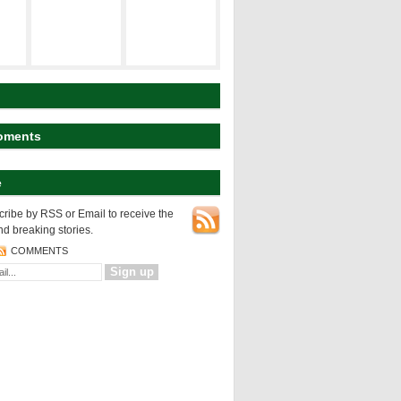
建築の空間構
ト
研究テーマ
成
koyart
都市の表層
都市の変様
建築の設計論
oments
e
NEWS
都市の表層
ribe by RSS or Email to receive the
nd breaking stories.
COMMENTS