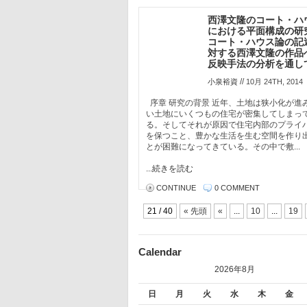
西澤文隆のコート・ハ
における平面構成の研
コート・ハウス論の記
対する西澤文隆の作品
反映手法の分析を通し
//
小泉裕資
10月 24TH, 2014
序章 研究の背景 近年、土地は狭小化が進
い土地にいくつもの住宅が密集してしまっ
る。そしてそれが原因で住宅内部のプライ
を保つこと、豊かな生活を生む空間を作り
とが困難になってきている。その中で敷...
...続きを読む
CONTINUE
0 COMMENT
21 / 40
« 先頭
«
...
10
...
19
Calendar
2026年8月
日
月
火
水
木
金