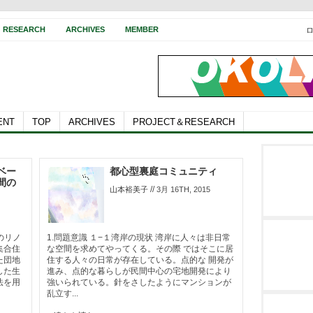
RESEARCH
ARCHIVES
MEMBER
ENT
TOP
ARCHIVES
PROJECT＆RESEARCH
ベー
都心型裏庭コミュニティ
間の
//
山本裕美子
3月 16TH, 2015
宅のリノ
1.問題意識 １−１湾岸の現状 湾岸に人々は非日常
集合住
な空間を求めてやってくる。その際 ではそこに居
た団地
住する人々の日常が存在している。点的な 開発が
した生
進み、点的な暮らしが民間中心の宅地開発により
法を用
強いられている。針をさしたようにマンションが
乱立す...