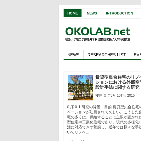
HOME
NEWS
INTRODUCTION
NEWS
RESEARCHES LIST
EV
賃貸型集合住宅のリノ
ションにおける外部空
設計手法に関する研究
//
櫻井 貴
3月 16TH, 2015
0.序 0-1.研究の背景・目的 賃貸型集合住
ベーションが注目されて久しい。こうした
宅の多くは、供給することに主眼が置かれ
型住宅や工業化住宅であり、現代の多様化
活に対応できず荒廃し、近年では様々な手
いてリノベ...