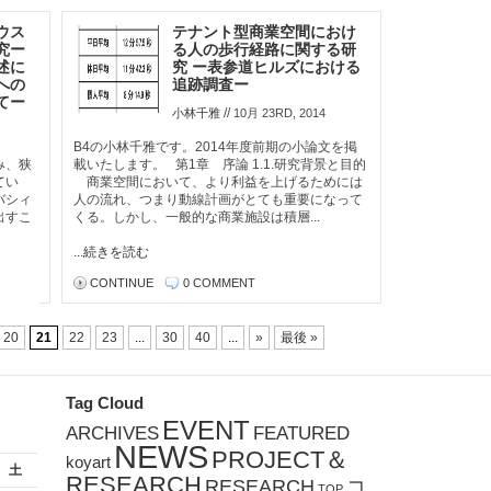
ウス
テナント型商業空間におけ
究ー
る人の歩行経路に関する研
述に
究 ー表参道ヒルズにおける
への
追跡調査ー
てー
//
小林千雅
10月 23RD, 2014
B4の小林千雅です。2014年度前期の小論文を掲
み、狭
載いたします。 第1章 序論 1.1.研究背景と目的
てい
商業空間において、より利益を上げるためには
バシィ
人の流れ、つまり動線計画がとても重要になって
出すこ
くる。しかし、一般的な商業施設は積層...
...続きを読む
CONTINUE
0 COMMENT
20
21
22
23
...
30
40
...
»
最後 »
Tag Cloud
EVENT
ARCHIVES
FEATURED
NEWS
PROJECT＆
koyart
土
RESEARCH
RESEARCH
コ
TOP