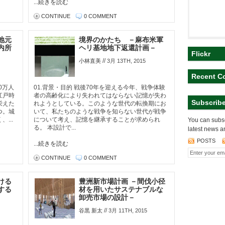
...続きを読む
CONTINUE
0 COMMENT
地元
境界のかたち －麻布米軍
内所
ヘリ基地地下返還計画－
Flickr
//
小林直美
3月 13TH, 2015
Recent C
0万人
01.背景・目的 戦後70年を迎える今年、戦争体験
江戸時
者の高齢化により失われてはならない記憶が失わ
Subscrib
栄えた
れようとしている。このような世代の転換期にお
つ。城
いて、私たちのような戦争を知らない世代が戦争
...
について考え、記憶を継承することが求められ
You can subsc
る。 本設計で...
latest news a
POSTS
...続きを読む
CONTINUE
0 COMMENT
ける
豊洲新市場計画 －間伐小径
する
材を用いたサステナブルな
卸売市場の設計－
//
谷黒 新太
3月 11TH, 2015