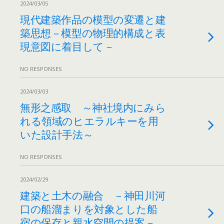
2024/03/05
現代建築作品の模型の変遷と建
築思想－模型の物理的構成と表
現意図に着目して－
NO RESPONSES
2024/03/03
無形之感取 ～神社境内にみら
れる領域のヒエラルキーを用
いた設計手法～
NO RESPONSES
2024/02/29
建築と土木の融合 －神田川河
口の船溜まりを対象とした船
宿の保存と親水空間の提案－