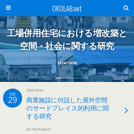
OKOLAB.net
工場併用住宅における増改築と
空間・社会に関する研究
2024/10/08
2020/09/29
9月
29
商業施設に付設した屋外空間
のサードプレイス的利用に関
する研究
NO RESPONSES