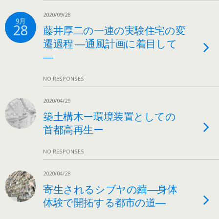
2020/09/28
9月
28
藤井厚二の一連の実験住宅の変
遷過程 ―通風計画に着目して
―
NO RESPONSES
2020/04/29
築土構木ー環境装置としての
首都高再生ー
NO RESPONSES
2020/04/28
寄生されるシブヤの繭―身体
体験で開拓する都市の道―